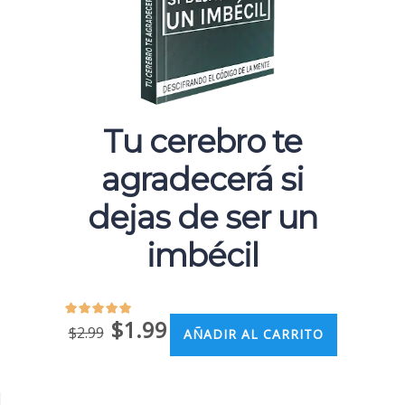
Tu cerebro te
agradecerá si
dejas de ser un
imbécil
$
1.99
$
2.99
AÑADIR AL CARRITO