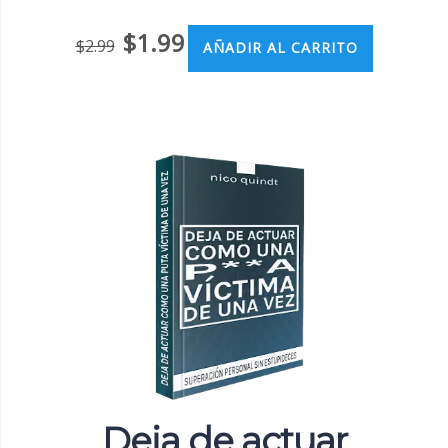
$
1.99
$
2.99
AÑADIR AL CARRITO
Deja de actuar