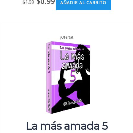
$
0.99
$
1.99
AÑADIR AL CARRITO
¡Oferta!
La más amada 5