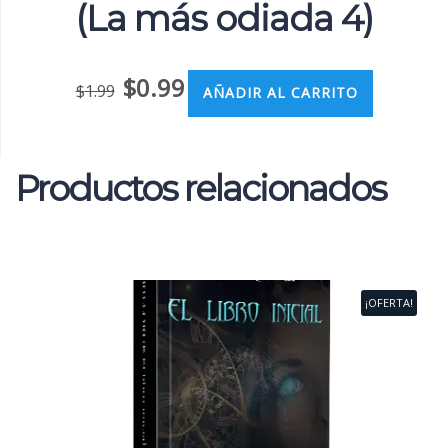
(La más odiada 4)
$
0.99
$
1.99
AÑADIR AL CARRITO
Productos relacionados
¡OFERTA!