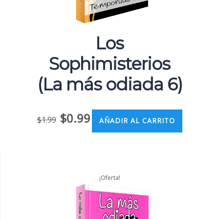
Los
Sophimisterios
(La más odiada 6)
$
0.99
$
1.99
AÑADIR AL CARRITO
¡Oferta!