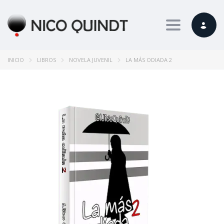
Toggle nav
INICIO
LIBROS
NOVELA JUVENIL
LA MÁS ODIADA 2