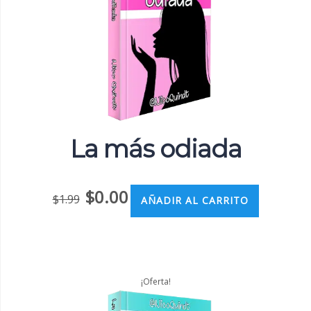
La más odiada
$
0.00
$
1.99
AÑADIR AL CARRITO
¡Oferta!