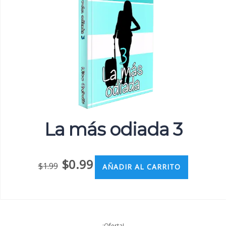
La más odiada 3
$
0.99
$
1.99
AÑADIR AL CARRITO
¡Oferta!