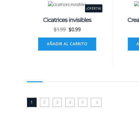
¡OFERTA!
Cicatrices invisibles
Crea
$
1.99
$
0.99
AÑADIR AL CARRITO
1
2
3
4
5