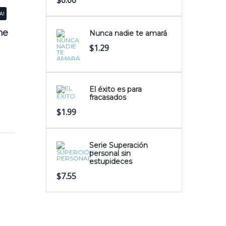
$
0.00
A!
me
Nunca nadie te amará
$
1.29
El éxito es para
fracasados
$
1.99
Serie Superación
personal sin
estupideces
$
7.55