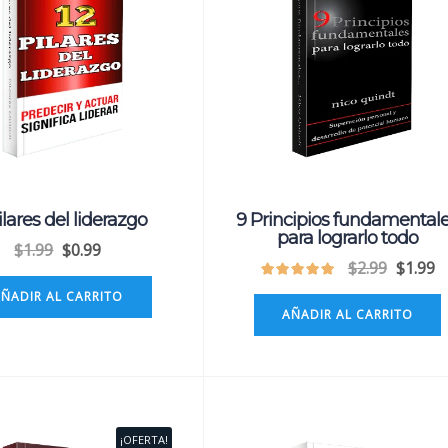
ilares del liderazgo
9 Principios fundamental
para lograrlo todo
$
1.99
$
0.99
$
2.99
$
1.99
AÑADIR AL CARRITO
AÑADIR AL CARRITO
¡OFERTA!